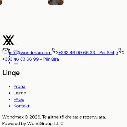
info@wondmax.com
+383 46 99 66 33 - Për Shitje
+383 46 33 66 99 - Për Qira
Linqe
Prona
Lajme
FAQs
Kontakti
Wondmax © 2026. Të gjitha të drejtat e rezervuara.
Powered by WondGroup L.L.C