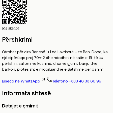
Më skeno!
Përshkrimi
Ofrohet për qira Banesë 1+1 në Lakrishtë – te Beni Dona, ka
një sipërfaqe prej 70m2 dhe ndodhet në katin e 15-të ku
përfshin: sallon me kuzhinë, dhomë gjumi, banjo dhe
ballkon, plotësisht e mobiluar dhe e gatshme për banim.
Bisedo në WhatsApp
Telefono +383 46 33 66 99
Informata shtesë
Detajet e çmimit