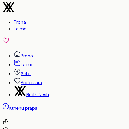
Prona
Lajme
Prona
Lajme
Shto
Preferuara
Rreth Nesh
Kthehu prapa