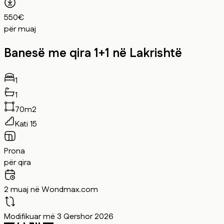
550€
për muaj
Banesë me qira 1+1 në Lakrishtë
1
1
70m2
Kati 15
Prona
për qira
2 muaj në Wondmax.com
Modifikuar më 3 Qershor 2026