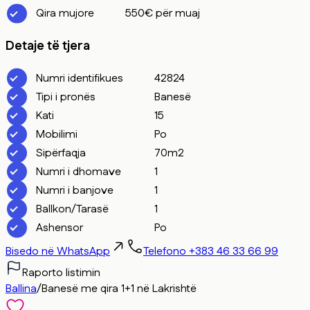
Qira mujore
550€ për muaj
Detaje të tjera
Numri identifikues
42824
Tipi i pronës
Banesë
Kati
15
Mobilimi
Po
Sipërfaqja
70m2
Numri i dhomave
1
Numri i banjove
1
Ballkon/Tarasë
1
Ashensor
Po
Bisedo në WhatsApp
Telefono +383 46 33 66 99
Raporto listimin
Ballina
/
Banesë me qira 1+1 në Lakrishtë